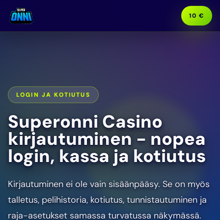
10 €
LOGIN JA KOTIUTUS
Superonni Casino
kirjautuminen - nopea
login, kassa ja kotiutus
Kirjautuminen ei ole vain sisäänpääsy. Se on myös
talletus, pelihistoria, kotiutus, tunnistautuminen ja
raja-asetukset samassa turvatussa näkymässä.