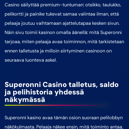
Casino säilyttää premium-tuntuman: otsikko, taulukko,
pelikortti ja painike tukevat samaa valintaa ilman, että
pelaaja joutuu vaihtamaan ajattelutapaa kesken sivun.
Näin sivu toimii kasinon omalla äänellä: mitä Superonni
tarjoaa, miten pelaaja avaa toiminnon, mitä tarkistetaan
ennen talletusta ja milloin siirtyminen casinoon on
seuraava luonteva askel.
Superonni Casino talletus, saldo
ja pelihistoria yhdessä
näkymässä
Superonni kasino avaa tämän osion suoraan pelilobbyn
näkökulmasta. Pelaaja näkee ensin, mitä toiminto antaa,