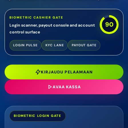
BIOMETRIC CASHIER GATE
90
Login scanner, payout console and account
control surface
LOGIN PULSE
KYC LANE
PAYOUT GATE
KIRJAUDU PELAAMAAN
AVAA KASSA
BIOMETRIC LOGIN GATE