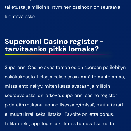
talletusta ja milloin siirtyminen casinoon on seuraava
luonteva askel.
Superonni Casino register -
tarvitaanko pitkä lomake?
Superonni Casino avaa tämän osion suoraan pelilobbyn
näkökulmasta. Pelaaja näkee ensin, mitä toiminto antaa,
missä ehto näkyy, miten kassa avataan ja milloin
seuraava askel on järkevä. superonni casino register
pidetään mukana luonnollisessa rytmissä, mutta teksti
ei muutu irralliseksi listaksi. Tavoite on, että bonus,
kolikkopelit, app, login ja kotiutus tuntuvat samalta