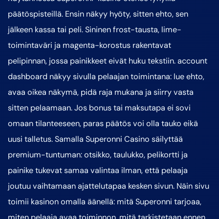
päätöspisteillä. Ensin näkyy hyöty, sitten ehto, sen
jälkeen kassa tai peli. Sininen frost-tausta, lime-
toimintaväri ja magenta-korostus rakentavat
pelipinnan, jossa painikkeet eivät huku tekstiin. account
dashboard näkyy sivulla pelaajan toimintana: lue ehto,
avaa oikea näkymä, pidä raja mukana ja siirry vasta
sitten pelaamaan. Jos bonus tai maksutapa ei sovi
omaan tilanteeseen, paras päätös voi olla tauko eikä
uusi talletus. Samalla Superonni Casino säilyttää
premium-tuntuman: otsikko, taulukko, pelikortti ja
painike tukevat samaa valintaa ilman, että pelaaja
joutuu vaihtamaan ajattelutapaa kesken sivun. Näin sivu
toimii kasinon omalla äänellä: mitä Superonni tarjoaa,
miten pelaaja avaa toiminnon, mitä tarkistetaan ennen