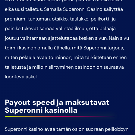
eikä uusi talletus. Samalla Superonni Casino säilyttää
premium-tuntuman: otsikko, taulukko, pelikortti ja
painike tukevat samaa valintaa ilman, että pelaaja
joutuu vaihtamaan ajattelutapaa kesken sivun. Näin sivu
toimii kasinon omalla äänellä: mitä Superonni tarjoaa,
miten pelaaja avaa toiminnon, mitä tarkistetaan ennen
talletusta ja milloin siirtyminen casinoon on seuraava
luonteva askel.
Payout speed ja maksutavat
Superonni kasinolla
Superonni kasino avaa tämän osion suoraan pelilobbyn