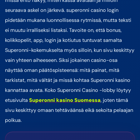
missä ehto näkyy, miten kassa avataan ja milloin
seuraava askel on järkevä. superonni casino login
pidetään mukana luonnollisessa rytmissä, mutta teksti
ei muutu irralliseksi listaksi. Tavoite on, että bonus,
kolikkopelit, app, login ja kotiutus tuntuvat samalta
Superonni-kokemukselta myös silloin, kun sivu keskittyy
vain yhteen aiheeseen. Siksi jokainen casino-osa
näyttää oman päätöspisteensä: mitä painat, mitä
tarkistat, mitä vältät ja missä kohtaa Superonni kasino
kannattaa avata. Koko Superonni Casino -lobby löytyy
etusivulta
Superonni kasino Suomessa
, joten tämä
sivu keskittyy omaan tehtäväänsä eikä sekoita pelaajan
polkua.