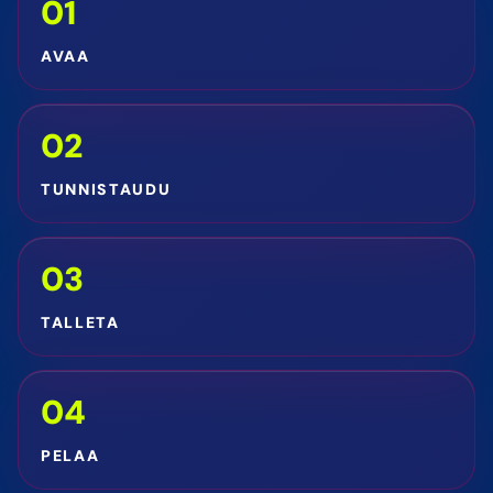
01
AVAA
02
TUNNISTAUDU
03
TALLETA
04
PELAA