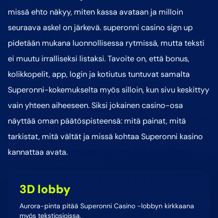
missä ehto näkyy, miten kassa avataan ja milloin
seuraava askel on järkevä. superonni casino sign up
pidetään mukana luonnollisessa rytmissä, mutta teksti
ei muutu irralliseksi listaksi. Tavoite on, että bonus,
kolikkopelit, app, login ja kotiutus tuntuvat samalta
Superonni-kokemukselta myös silloin, kun sivu keskittyy
vain yhteen aiheeseen. Siksi jokainen casino-osa
näyttää oman päätöspisteensä: mitä painat, mitä
tarkistat, mitä vältät ja missä kohtaa Superonni kasino
kannattaa avata.
3D lobby
Aurora-pinta pitää Superonni Casino -lobbyn kirkkaana
myös tekstiosioissa.